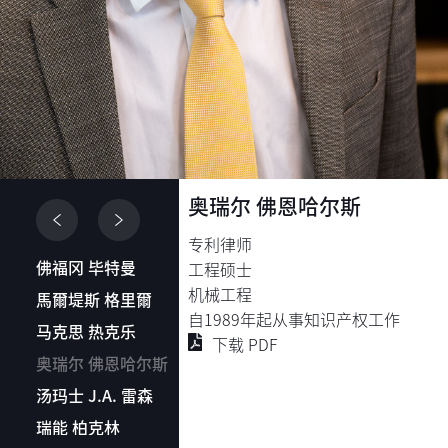
奥瑞尔 佛恩哈尔斯
专利律师
佛福冈 毕特曼
工程硕士
机械工程
馬爾堤斯 格里爾
自1989年起从事知识产权工作
马克思 热克乐
下载 PDF
奥瑞尔 佛恩哈尔斯
汤玛士 J.A. 雷森
瑞能 柏克林