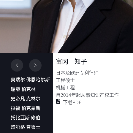
富冈 知子
日本及欧洲专利律师
奥瑞尔 佛恩哈尔斯
工程硕士
机械工程
瑞能 柏克林
自2014年起从事知识产权工作
史帝凡 克林尔
下载PDF
拉福 柏克豪斯
托比亚斯 修伯
悠尔格 普鲁士